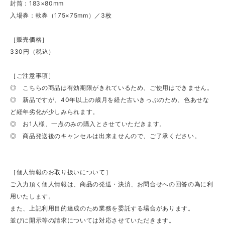
封筒：183×80mm
入場券：軟券（175×75mm）／3枚
［販売価格］
330円（税込）
［ご注意事項］
◎ こちらの商品は有効期限がきれているため、ご使用はできません。
◎ 新品ですが、40年以上の歳月を経た古いきっぷのため、色あせな
ど経年劣化が少しみられます。
◎ お1人様、一点のみの購入とさせていただきます。
◎ 商品発送後のキャンセルは出来ませんので、ご了承ください。
［個人情報のお取り扱いについて］
ご入力頂く個人情報は、商品の発送・決済、お問合せへの回答の為に利
用いたします。
また、上記利用目的達成のため業務を委託する場合があります。
並びに開示等の請求については対応させていただきます。