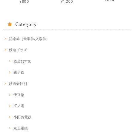
¥800
¥1,200
Category
記念券（乗車券/入場券）
鉄道グッズ
鉄道むすめ
親子鉄
鉄道会社別
伊豆急
江ノ電
小田急電鉄
京王電鉄