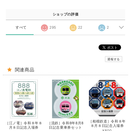
ショップの評価
すべて
295
22
2
通報する
関連商品
［相模鉄道］令和８年
［江ノ電］令和８年８
［流鉄］令和8年8月8
８月８日記念入場券
月８日記念入場券
日記念乗車券セット
¥800