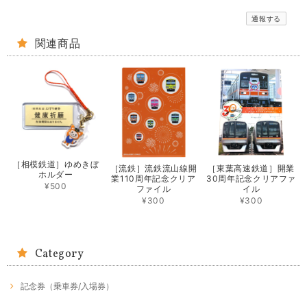
通報する
関連商品
［相模鉄道］ゆめきぼ
［流鉄］流鉄流山線開
［東葉高速鉄道］開業
ホルダー
業110周年記念クリア
30周年記念クリアファ
¥500
ファイル
イル
¥300
¥300
Category
記念券（乗車券/入場券）