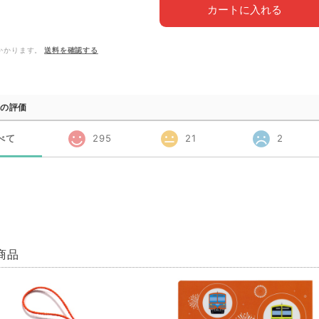
カートに入れる
かかります。
送料を確認する
の評価
べて
295
21
2
商品