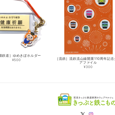
模鉄道］ゆめきぼホルダー
［流鉄］流鉄流山線開業110周年記念
¥500
アファイル
¥300