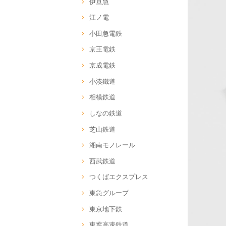
伊豆急
江ノ電
小田急電鉄
京王電鉄
京成電鉄
小湊鐵道
相模鉄道
しなの鉄道
芝山鉄道
湘南モノレール
西武鉄道
つくばエクスプレス
東急グループ
東京地下鉄
東葉高速鉄道