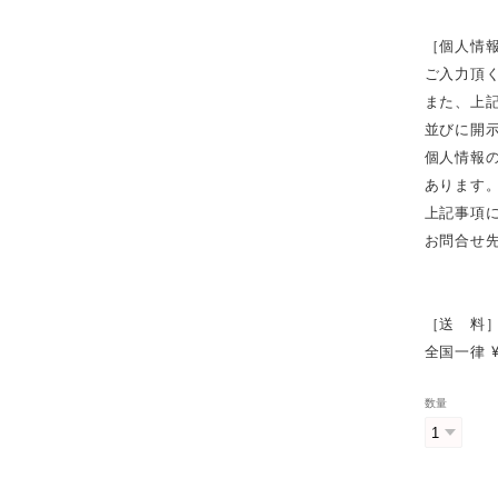
［個人情
ご入力頂
また、上
並びに開
個人情報
あります
上記事項
お問合せ先
［送 料
全国一律 ¥
数量