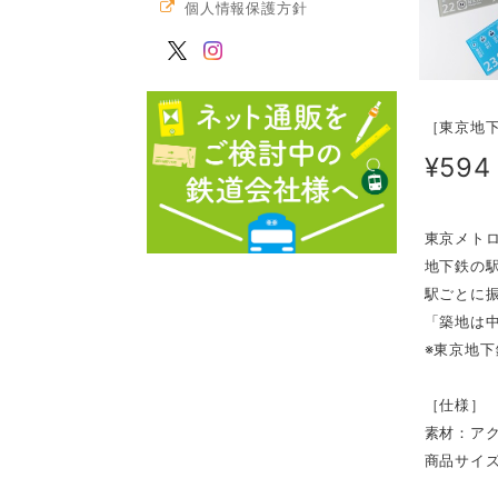
個人情報保護方針
［東京地下
¥594
東京メト
地下鉄の
駅ごとに
「築地は中
※東京地
［仕様］
素材：ア
商品サイズ