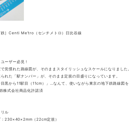
鉄］Centi Me’tro（センチメトロ）日比谷線
ロユーザー必見！
駅で見慣れた路線図が、そのままスタイリッシュなスケールになりました
振られた「駅ナンバー」が、そのまま定規の目盛りになっています。
目黒から11駅目（11cm）」…なんて、使いながら東京の地下鉄路線図
下鉄株式会社商品化許諾済
クリル
：230×40×2mm（22cm定規）