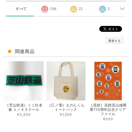
すべて
296
22
2
通報する
関連商品
［芝山鉄道］ミニ社名
［江ノ電］えのんくん
［流鉄］流鉄流山線開
板 １／４スケール
トートバック
業110周年記念クリア
ファイル
¥3,300
¥1,500
¥300