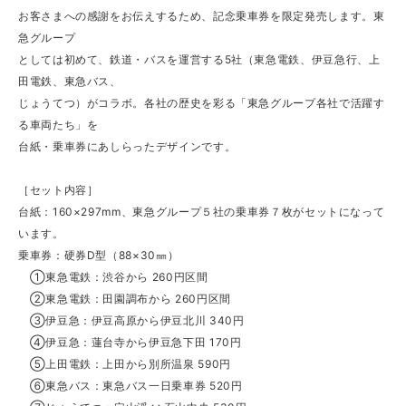
お客さまへの感謝をお伝えするため、記念乗車券を限定発売します。東
急グループ
としては初めて、鉄道・バスを運営する5社（東急電鉄、伊豆急行、上
田電鉄、東急バス、
じょうてつ）がコラボ。各社の歴史を彩る「東急グループ各社で活躍す
る車両たち」を
台紙・乗車券にあしらったデザインです。
［セット内容］
台紙：160×297mm、東急グループ５社の乗車券７枚がセットになって
います。
乗車券：硬券D型（88×30㎜）
①東急電鉄：渋谷から 260円区間
②東急電鉄：田園調布から 260円区間
③伊豆急：伊豆高原から伊豆北川 340円
④伊豆急：蓮台寺から伊豆急下田 170円
⑤上田電鉄：上田から別所温泉 590円
⑥東急バス：東急バス一日乗車券 520円