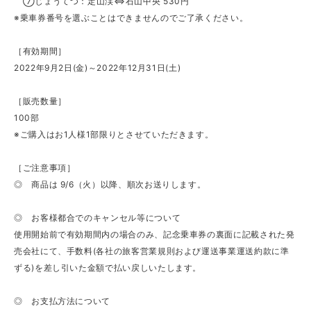
⑦じょうてつ：定山渓⇔石山中央 530円
※乗車券番号を選ぶことはできませんのでご了承ください。
［有効期間］
2022年9月2日(金)～2022年12月31日(土)
［販売数量］
100部
※ご購入はお1人様1部限りとさせていただきます。
［ご注意事項］
◎ 商品は 9/6（火）以降、順次お送りします。
◎ お客様都合でのキャンセル等について
使用開始前で有効期間内の場合のみ、記念乗車券の裏面に記載された発
売会社にて、手数料(各社の旅客営業規則および運送事業運送約款に準
ずる)を差し引いた金額で払い戻しいたします。
◎ お支払方法について