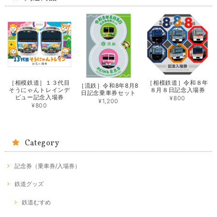
［相模鉄道］１３代目
［相模鉄道］令和８年
［流鉄］令和8年8月8
そうにゃんトレインデ
８月８日記念入場券
日記念乗車券セット
ビュー記念入場券
¥800
¥1,200
¥800
Category
記念券（乗車券/入場券）
鉄道グッズ
鉄道むすめ