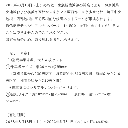
2023年3月18日（土）の相鉄・東急新横浜線の開業により、神奈川県
央地域および横浜市西部から東京２３区西部、東京多摩北部、埼玉中央
地域・西部地域に至る広域的な鉄道ネットワークが形成されます。
通信販売分のシリアルナンバーは「1～500」を割り当てますが、選ぶ
ことはできませんのでご了承ください。
限定商品のため、売り切れる場合があります。
［セット内容］
「D型硬券乗車券」大人４枚セット
①乗車券サイズ：縦30mm×横88mm
（新横浜駅から230円区間、横浜駅から240円区間、海老名から210
円区間、湘南台駅から320円区間）
※乗車券にはシリアルナンバーが入ります。
②台紙サイズ：縦182mm×横257mm （展開時 縦182mm×横
514mm）
［有効期間］
2023年3月18日（土）～2023年5月31日（水）の1回のみ有効。