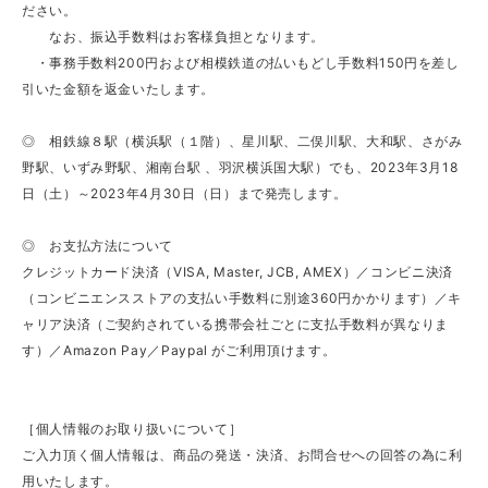
ださい。
なお、振込手数料はお客様負担となります。
・事務手数料200円および相模鉄道の払いもどし手数料150円を差し
引いた金額を返金いたします。
◎ 相鉄線８駅（横浜駅（１階）、星川駅、二俣川駅、大和駅、さがみ
野駅、いずみ野駅、湘南台駅 、羽沢横浜国大駅）でも、2023年3月18
日（土）～2023年4月30日（日）まで発売します。
◎ お支払方法について
クレジットカード決済（VISA, Master, JCB, AMEX）／コンビニ決済
（コンビニエンスストアの支払い手数料に別途360円かかります）／キ
ャリア決済（ご契約されている携帯会社ごとに支払手数料が異なりま
す）／Amazon Pay／Paypal がご利用頂けます。
［個人情報のお取り扱いについて］
ご入力頂く個人情報は、商品の発送・決済、お問合せへの回答の為に利
用いたします。