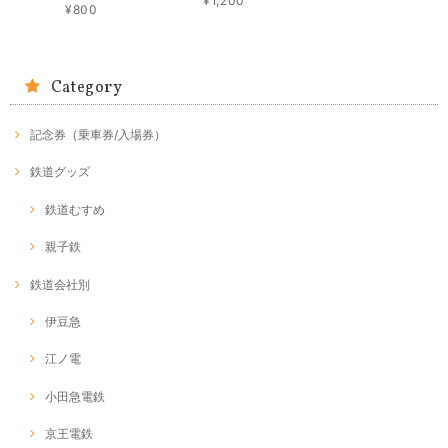
¥1,200
¥800
Category
記念券（乗車券/入場券）
鉄道グッズ
鉄道むすめ
親子鉄
鉄道会社別
伊豆急
江ノ電
小田急電鉄
京王電鉄