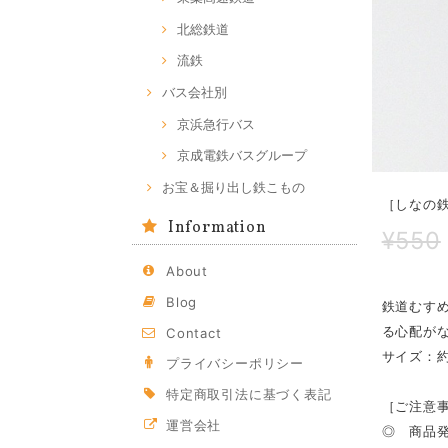
北総鉄道
流鉄
バス会社別
京浜急行バス
京成電鉄バスグループ
お宝＆掘り出し鉄こもの
［しなの
Information
¥550
About
Blog
鉄道むす
る心配が
Contact
サイズ：約
プライバシーポリシー
特定商取引法に基づく表記
［ご注意
運営会社
◎ 商品