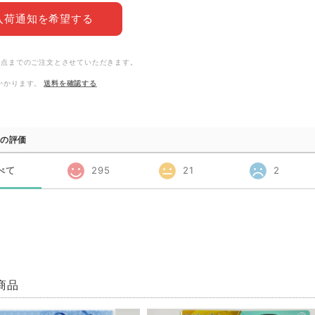
入荷通知を希望する
3点までのご注文とさせていただきます。
かかります。
送料を確認する
の評価
べて
295
21
2
商品