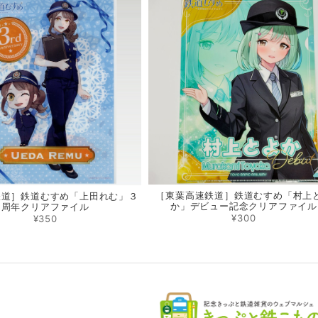
［東葉高速鉄道］鉄道むすめ「村上
鉄道］鉄道むすめ「上田れむ」３
か」デビュー記念クリアファイル
周年クリアファイル
¥300
¥350