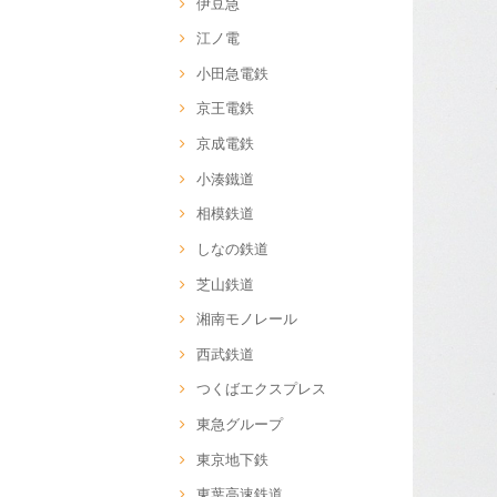
伊豆急
江ノ電
小田急電鉄
京王電鉄
京成電鉄
小湊鐵道
相模鉄道
しなの鉄道
芝山鉄道
湘南モノレール
西武鉄道
つくばエクスプレス
東急グループ
東京地下鉄
東葉高速鉄道