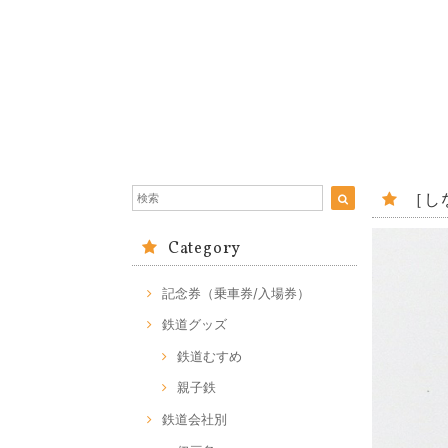
［し
Category
記念券（乗車券/入場券）
鉄道グッズ
鉄道むすめ
親子鉄
鉄道会社別