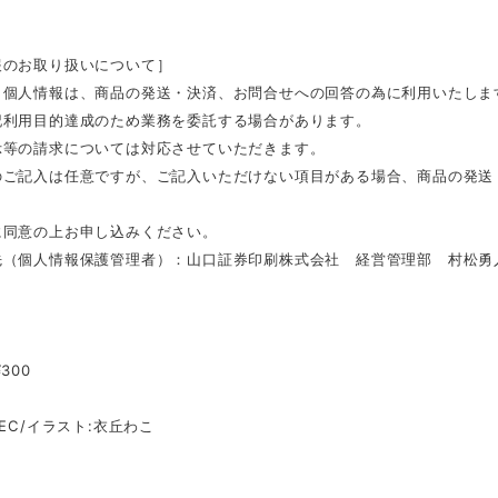
報のお取り扱いについて］
く個人情報は、商品の発送・決済、お問合せへの回答の為に利用いたしま
記利用目的達成のため業務を委託する場合があります。
示等の請求については対応させていただきます。
のご記入は任意ですが、ご記入いただけない項目がある場合、商品の発送
。
に同意の上お申し込みください。
（個人情報保護管理者）：山口証券印刷株式会社 経営管理部 村松勇人（TE
］
300
TEC/イラスト:衣丘わこ