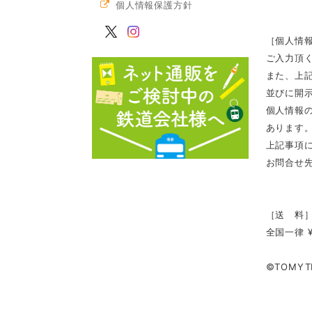
個人情報保護方針
［個人情
ご入力頂
また、上
並びに開
個人情報
あります
上記事項
お問合せ先
［送 料
全国一律 ¥
©TOMY