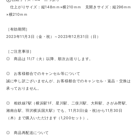
仕上がりサイズ：縦148ｍｍ×横210ｍｍ 見開きサイズ：縦296ｍｍ
×横210ｍｍ
［有効期間］
2023年11月3日（金・祝）～2023年12月31日（日）
［ご注意事項］
◎ 商品は 11/7（火）以降、順次お送りします。
◎ お客様都合でのキャンセル等について
誠に申し訳ございませんが、お客様都合でのキャンセル・返品・交換は
承っておりません。
◎ 相鉄線7駅（横浜駅1F、星川駅、⼆俣川駅、⼤和駅、さがみ野駅、
湘南台駅、羽沢横浜国大駅）でも、11月3日(金・祝)から11⽉30⽇
（木）まで購⼊いただけます（1,200セット）。
◎ 商品再配送について