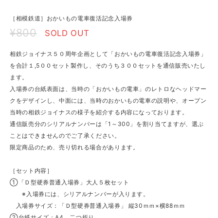
［相模鉄道］おかいもの電車復活記念入場券
¥800
SOLD OUT
相鉄ジョイナス５０周年企画として「おかいもの電車復活記念入場券」
を合計１,5００セット製作し、そのうち３００セットを通信販売いたし
ます。
入場券の台紙表面は、当時の「おかいもの電車」のレトロなヘッドマー
クをデザインし、中面には、当時のおかいもの電車の説明や、オープン
当時の相鉄ジョイナスの様子を紹介する内容になっております。
通信販売分のシリアルナンバーは「1～300」を割り当てますが、選ぶ
ことはできませんのでご了承ください。
限定商品のため、売り切れる場合があります。
［セット内容］
①「Ｄ型硬券普通入場券」大人５枚セット
※入場券には、シリアルナンバーが入ります。
入場券サイズ：「Ｄ型硬券普通入場券」 縦30ｍｍ×横88ｍｍ
②台紙サイズ：A4 二つ折り