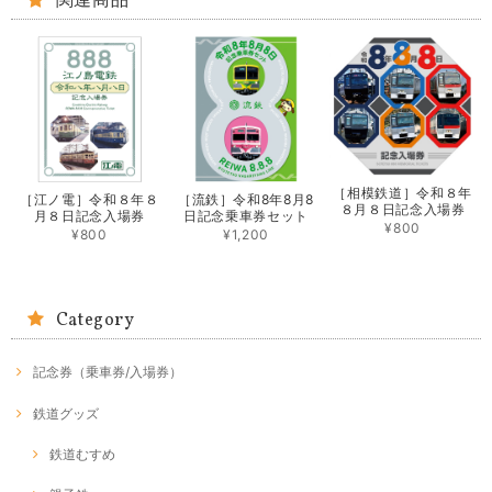
関連商品
［相模鉄道］令和８年
［江ノ電］令和８年８
［流鉄］令和8年8月8
８月８日記念入場券
月８日記念入場券
日記念乗車券セット
¥800
¥800
¥1,200
Category
記念券（乗車券/入場券）
鉄道グッズ
鉄道むすめ