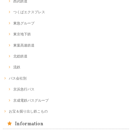
西武鉄道
つくばエクスプレス
東急グループ
東京地下鉄
東葉高速鉄道
北総鉄道
流鉄
バス会社別
京浜急行バス
京成電鉄バスグループ
お宝＆掘り出し鉄こもの
Information